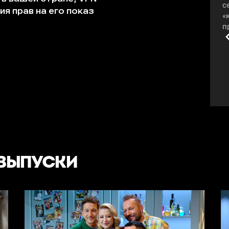
с
«
п
Т
к
«
к
#
 ВЫПУСКИ