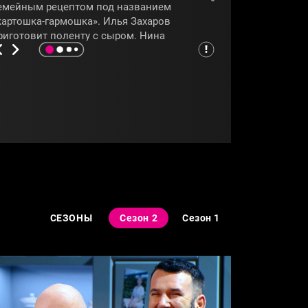
емейным рецептом под названием
картошка-гармошка». Илья Захаров
риготовит поленту с сыром. Нина
арасова расскажет, как можно сделать
рамбл. Гостем выпуска программы
Секреты на кухне»
станет Миша Марвин,
оторый научит готовить менемен.
СЕКРЕТЫНАКУХНЕ
#ВАДИМАБРАМОВ
СЕЗОНЫ
Сезон 2
Сезон 1