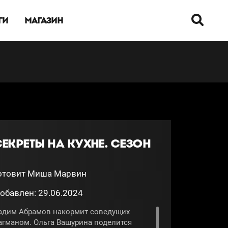
ГИ
МАГАЗИН
СЕКРЕТЫ НА КУХНЕ. СЕЗОН
отовит Миша Марвин
обавлен: 29.06.2024
адим Абрамов накормит соведущих
агманом. Ольга Вашурина поделится