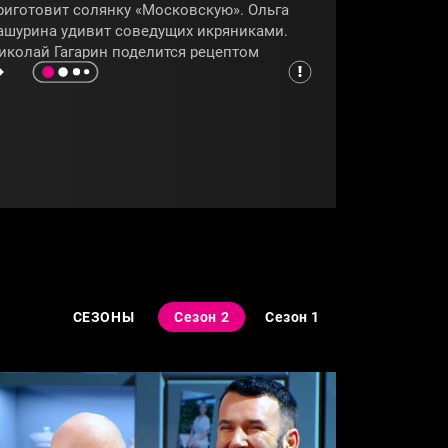
риготовит солянку «Московскую». Ольга
ашурина удивит соведущих икряниками.
иколай Гагарин поделится рецептом
Амура» в горшочке. А Нина Тарасова
гостит ленинградскими пышками. В гости
 ведущим придёт Настасья Самбурская,
оторая приготовит шхомчхантхупс.
мотрите программу
«Секреты на кухне»
!
СЕКРЕТЫНАКУХНЕ
#ВАДИМАБРАМОВ
СЕЗОНЫ
Сезон 2
Сезон 1