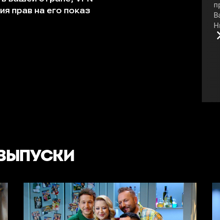
п
В
Н
«
у
к
к
С
#
 ВЫПУСКИ